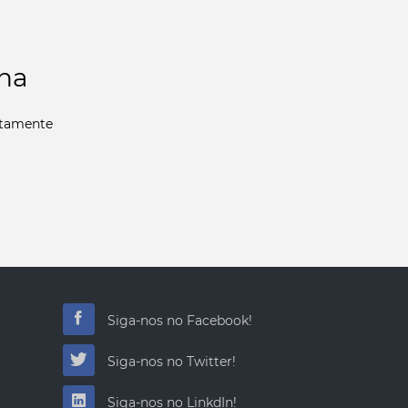
ina
ctamente
Siga-nos no Facebook!
Siga-nos no Twitter!
Siga-nos no LinkdIn!