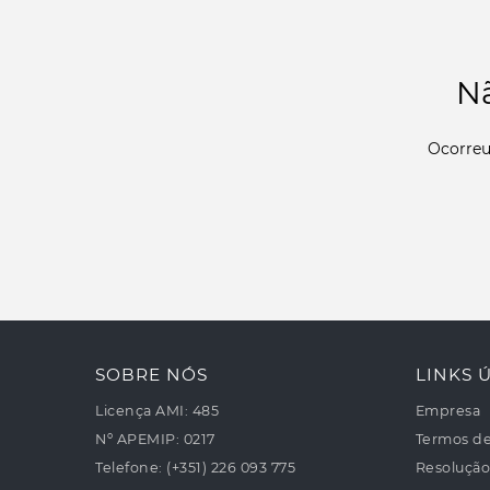
Nã
Ocorreu
SOBRE NÓS
LINKS Ú
Licença AMI:
485
Empresa
Nº APEMIP:
0217
Termos d
Telefone:
(+351) 226 093 775
Resolução 