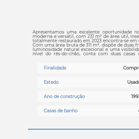
Apresentamos uma excelente oportunidade no
moderna e versátil, com 231 m² de área útil, inserida num edifício com 4
totalmente restaurado em 2023 encontra-se em e
Com uma área bruta de 311 m², dispõe de duas f
luminosidade natural excecional e uma visibilidade privil
nível do rés-do-chão, conta com duas casas
logradouro exterior, com acesso a portão autom
colaboradores. No que respeita ao conforto, a loja está equipada com ar condicionado, aquecimento elétrico
de água e térmico, pré instalação de ventilação
Finalidade
Compr
durante todo o ano. A localização é estratégica, inserida numa zona com forte dinâmica comercial e
residencial, próximo de escolas, transportes p
outros serviços essenciais. Com acessos fác
Estado
Usad
acessibilidade excecionais. Não perca esta oportunidade única para instalar o seu negócio num espaço
moderno, funcional e bem localizado em Leça do
todos os detalhes deste imóvel que pode ser o p
Ano de construção
199
Casas de banho