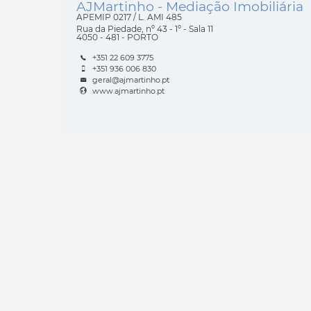
AJMartinho - Mediação Imobiliária
APEMIP
0217 /
L. AMI
485
Rua da Piedade, nº 43 - 1º - Sala 11
4050 - 481 - PORTO
+351 22 609 3775
+351 936 006 830
geral@ajmartinho.pt
www.ajmartinho.pt